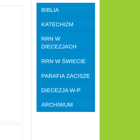
BIBLIA
KATECHIZM
RRN W
DIECEZJACH
RRN W ŚWIECIE
PARAFIA ZACISZE
DIECEZJA W-P
ARCHIWUM