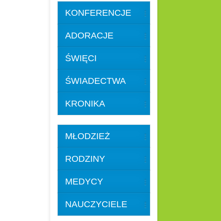
KONFERENCJE
ADORACJE
ŚWIĘCI
ŚWIADECTWA
KRONIKA
MŁODZIEŻ
RODZINY
9
MEDYCY
NAUCZYCIELE