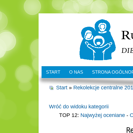
START
O NAS
STRONA OGÓLNO
Start
»
Rekolekcje centralne 201
Wróć do widoku kategorii
TOP 12:
Najwyżej oceniane
-
O
Re