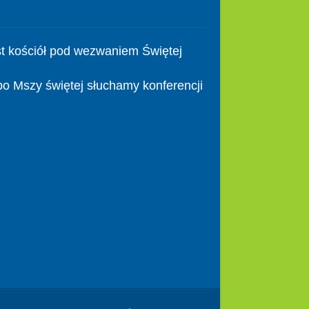
t kościół pod wezwaniem Świętej
po Mszy świętej słuchamy konferencji