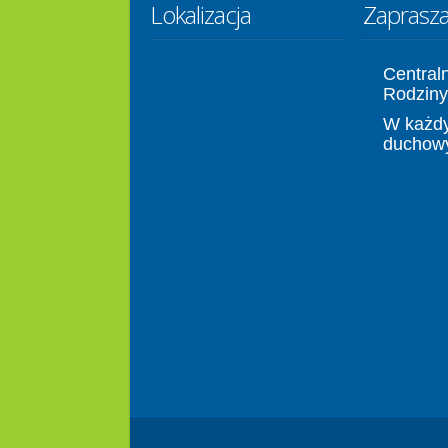
Lokalizacja
Zaprasz
Central
Rodziny
W każdy
duchow