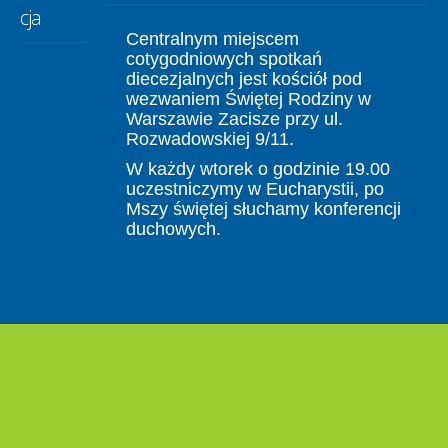
cja
Centralnym miejscem
cotygodniowych spotkań
diecezjalnych jest kościół pod
wezwaniem Świętej Rodziny w
Warszawie Zacisze przy ul.
Rozwadowskiej 9/11.
W każdy wtorek o godzinie 19.00
uczestniczymy w Eucharystii, po
Mszy świętej słuchamy konferencji
duchowych.