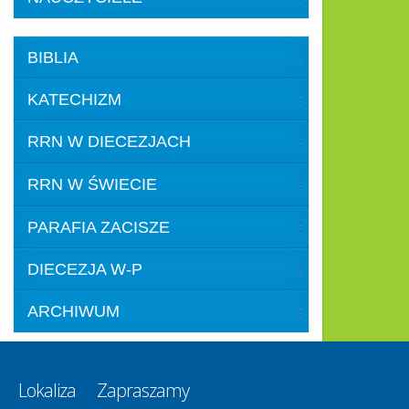
BIBLIA
KATECHIZM
RRN W DIECEZJACH
RRN W ŚWIECIE
PARAFIA ZACISZE
DIECEZJA W-P
ARCHIWUM
Lokaliza
Zapraszamy