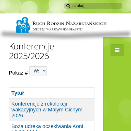
Konferencje
2025/2026
Pokaż #
Tytuł
Konferencje z rekolekcji
wakacyjnych w Małym Cichym
2026
Boża udręka oczekiwania.Konf.