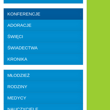
KONFERENCJE
ADORACJE
ŚWIĘCI
ŚWIADECTWA
KRONIKA
MŁODZIEŻ
RODZINY
MEDYCY
NAUCZYCIELE