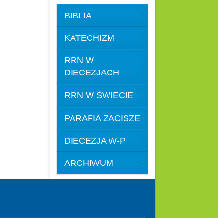
BIBLIA
KATECHIZM
RRN W
DIECEZJACH
RRN W ŚWIECIE
PARAFIA ZACISZE
DIECEZJA W-P
ARCHIWUM