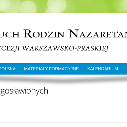
POLSKA
MATERIAŁY FORMACYJNE
KALENDARIUM
łogosławionych