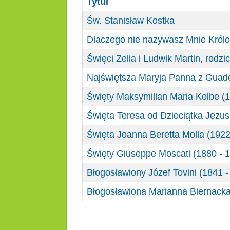
Tytuł
Św. Stanisław Kostka
Dlaczego nie nazywasz Mnie Królo
Święci Zelia i Ludwik Martin, rodzic
Najświętsza Maryja Panna z Guad
Święty Maksymilian Maria Kolbe (1
Święta Teresa od Dzieciątka Jezus
Święta Joanna Beretta Molla (1922
Święty Giuseppe Moscati (1880 - 
Błogosławiony Józef Tovini (1841 -
Błogosławiona Marianna Biernacka