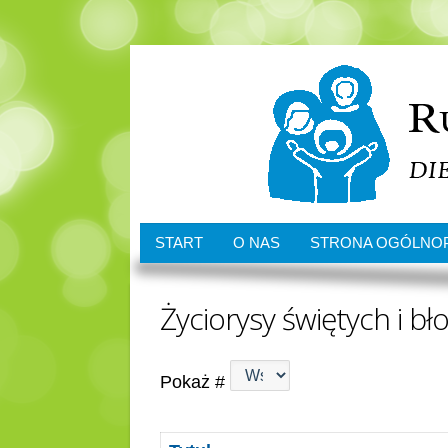
START
O NAS
STRONA OGÓLNO
Życiorysy świętych i b
Pokaż #