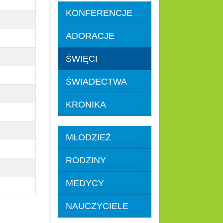
KONFERENCJE
ADORACJE
ŚWIĘCI
ŚWIADECTWA
KRONIKA
MŁODZIEŻ
RODZINY
MEDYCY
NAUCZYCIELE