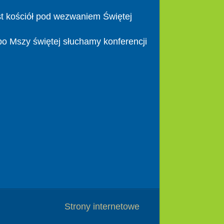
t kościół pod wezwaniem Świętej
po Mszy świętej słuchamy konferencji
Strony internetowe