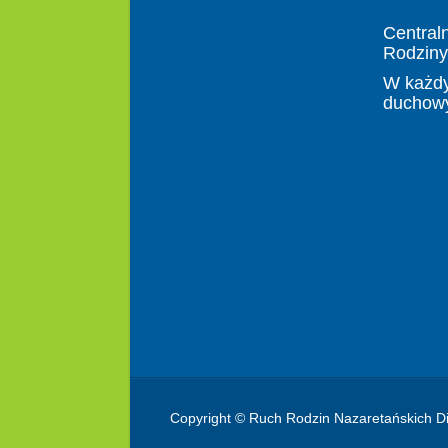
Central
Rodziny
W każdy
duchow
Copyright © Ruch Rodzin Nazaretańskich Di