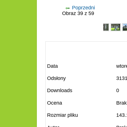
Poprzedni
Obraz 39 z 59
Data
wtor
Odsłony
313
Downloads
0
Ocena
Brak
Rozmiar pliku
143.