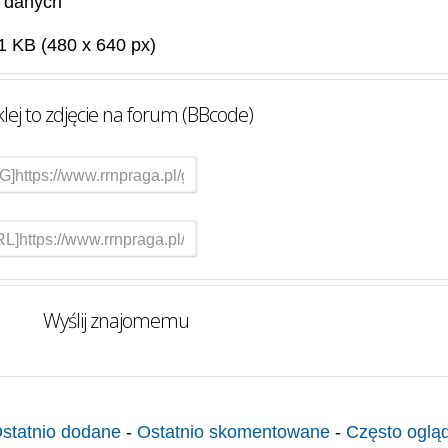
 danych
1 KB (480 x 640 px)
lej to zdjęcie na forum (BBcode)
Wyślij znajomemu
statnio dodane
-
Ostatnio skomentowane
-
Często oglą