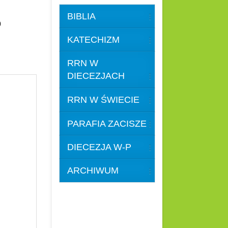
BIBLIA
59
KATECHIZM
RRN W
DIECEZJACH
RRN W ŚWIECIE
PARAFIA ZACISZE
DIECEZJA W-P
ARCHIWUM