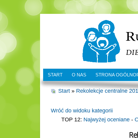
START
O NAS
STRONA OGÓLNO
Start
»
Rekolekcje centralne 201
Wróć do widoku kategorii
TOP 12:
Najwyżej oceniane
-
O
Re