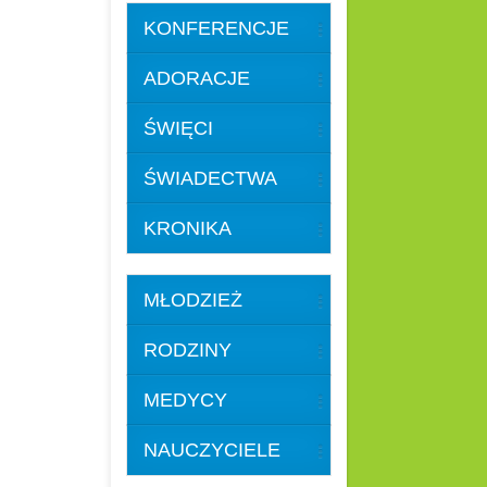
KONFERENCJE
ADORACJE
ŚWIĘCI
ŚWIADECTWA
KRONIKA
MŁODZIEŻ
RODZINY
MEDYCY
NAUCZYCIELE