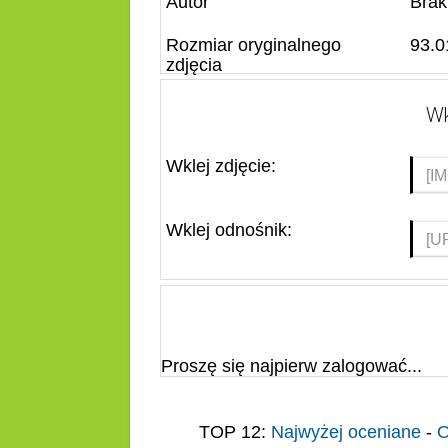
Autor
Brak
Rozmiar oryginalnego
93.0
zdjęcia
Wk
Wklej zdjęcie:
Wklej odnośnik:
Proszę się najpierw zalogować...
TOP 12:
Najwyżej oceniane
-
O