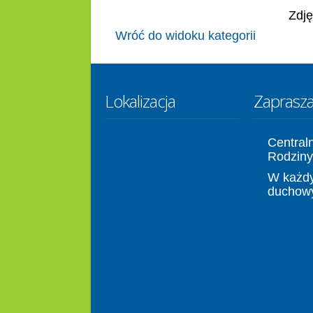
Zdję
Wróć do widoku kategorii
Lokalizacja
Zaprasz
Central
Rodziny
W każdy
duchow