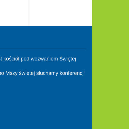
t kościół pod wezwaniem Świętej
po Mszy świętej słuchamy konferencji