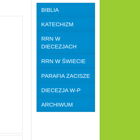
BIBLIA
KATECHIZM
RRN W
DIECEZJACH
RRN W ŚWIECIE
PARAFIA ZACISZE
DIECEZJA W-P
ARCHIWUM