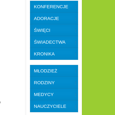
KONFERENCJE
ADORACJE
ŚWIĘCI
ŚWIADECTWA
KRONIKA
MŁODZIEŻ
RODZINY
MEDYCY
59
NAUCZYCIELE