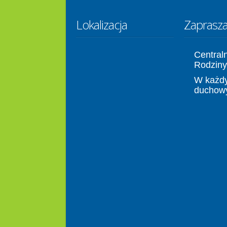
Lokalizacja
Zaprasz
Central
Rodziny
W każdy
duchow