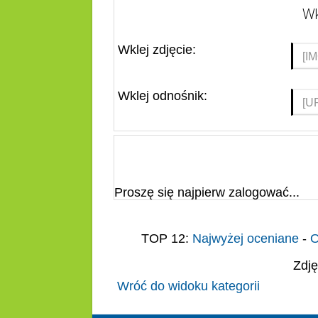
Wk
Wklej zdjęcie:
Wklej odnośnik:
Proszę się najpierw zalogować...
TOP 12:
Najwyżej oceniane
-
O
Zdję
Wróć do widoku kategorii