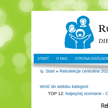
START
O NAS
STRONA OGÓLNO
Start
»
Rekolekcje centralne 201
Wróć do widoku kategorii
TOP 12:
Najwyżej oceniane
-
O
Re