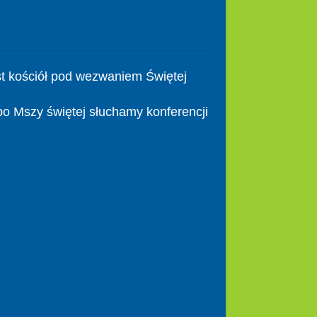
t kościół pod wezwaniem Świętej
po Mszy świętej słuchamy konferencji