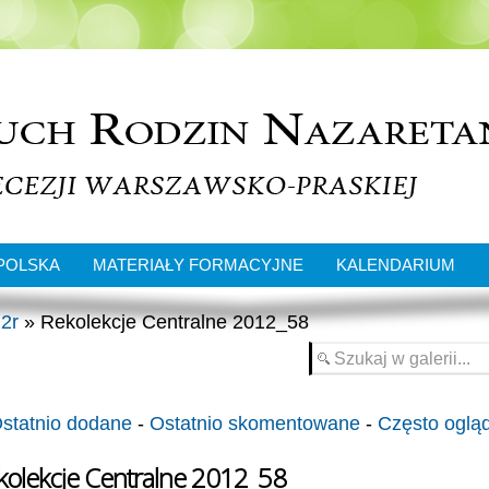
POLSKA
MATERIAŁY FORMACYJNE
KALENDARIUM
2r
» Rekolekcje Centralne 2012_58
statnio dodane
-
Ostatnio skomentowane
-
Często oglą
kolekcje Centralne 2012_58