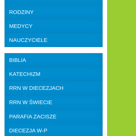
RODZINY
MEDYCY
NAUCZYCIELE
BIBLIA
KATECHIZM
RRN W DIECEZJACH
RRN W ŚWIECIE
PARAFIA ZACISZE
DIECEZJA W-P