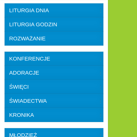
LITURGIA DNIA
LITURGIA GODZIN
ROZWAŻANIE
KONFERENCJE
ADORACJE
ŚWIĘCI
ŚWIADECTWA
KRONIKA
MŁODZIEŻ