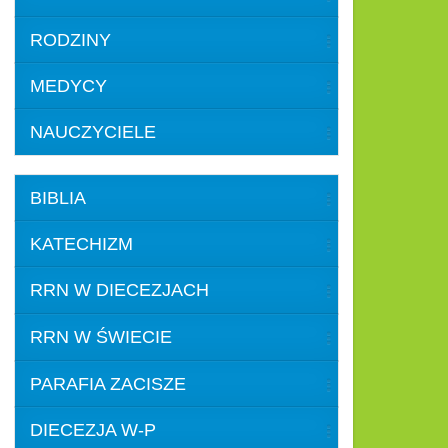
RODZINY
MEDYCY
NAUCZYCIELE
BIBLIA
KATECHIZM
RRN W DIECEZJACH
RRN W ŚWIECIE
PARAFIA ZACISZE
DIECEZJA W-P