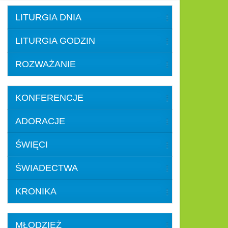
LITURGIA DNIA
LITURGIA GODZIN
ROZWAŻANIE
KONFERENCJE
ADORACJE
ŚWIĘCI
ŚWIADECTWA
KRONIKA
MŁODZIEŻ