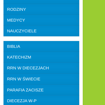
RODZINY
MEDYCY
NAUCZYCIELE
BIBLIA
KATECHIZM
RRN W DIECEZJACH
RRN W ŚWIECIE
PARAFIA ZACISZE
DIECEZJA W-P