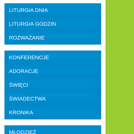
LITURGIA DNIA
LITURGIA GODZIN
ROZWAŻANIE
KONFERENCJE
ADORACJE
ŚWIĘCI
ŚWIADECTWA
KRONIKA
MŁODZIEŻ