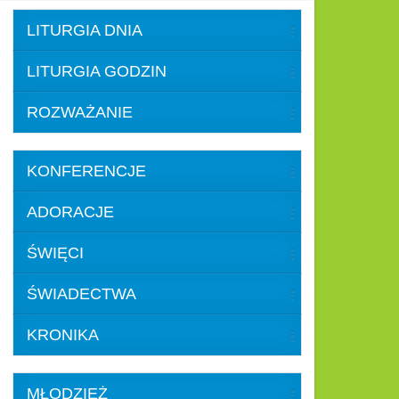
LITURGIA DNIA
LITURGIA GODZIN
ROZWAŻANIE
KONFERENCJE
ADORACJE
ŚWIĘCI
ŚWIADECTWA
KRONIKA
MŁODZIEŻ