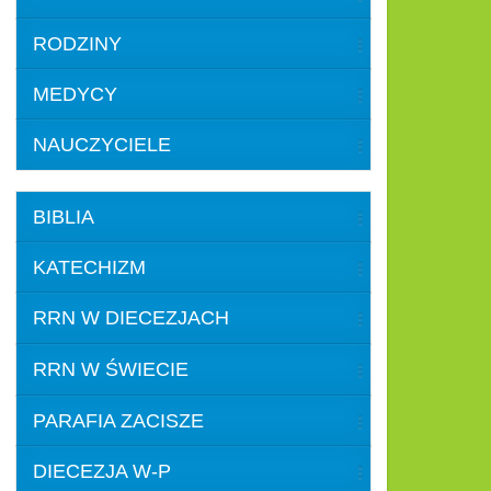
RODZINY
MEDYCY
NAUCZYCIELE
BIBLIA
KATECHIZM
RRN W DIECEZJACH
RRN W ŚWIECIE
PARAFIA ZACISZE
DIECEZJA W-P