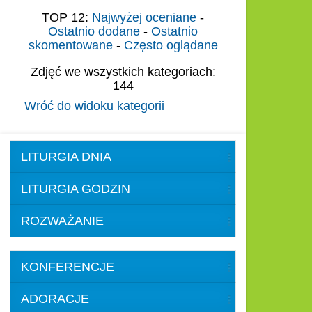
TOP 12:
Najwyżej oceniane
-
Ostatnio dodane
-
Ostatnio
skomentowane
-
Często oglądane
Zdjęć we wszystkich kategoriach:
144
Wróć do widoku kategorii
LITURGIA DNIA
LITURGIA GODZIN
ROZWAŻANIE
KONFERENCJE
ADORACJE