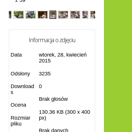
z 59
Informacja o zdjęciu
Data
wtorek, 28, kwiecień
2015
Odsłony
3235
Download
0
s
Brak głosów
Ocena
130.36 KB (300 x 400
Rozmiar
px)
pliku
Brak danych