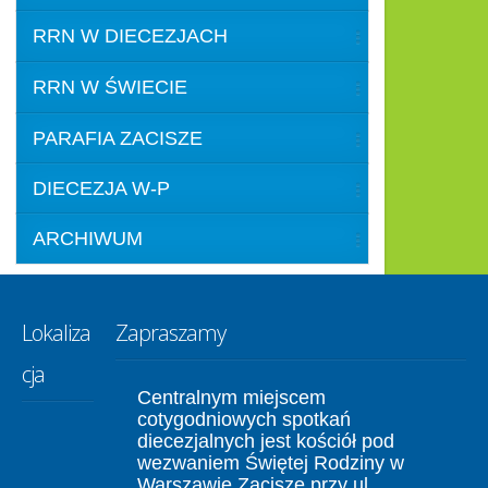
RRN W DIECEZJACH
RRN W ŚWIECIE
PARAFIA ZACISZE
DIECEZJA W-P
ARCHIWUM
Lokaliza
Zapraszamy
cja
Centralnym miejscem
cotygodniowych spotkań
diecezjalnych jest kościół pod
wezwaniem Świętej Rodziny w
Warszawie Zacisze przy ul.