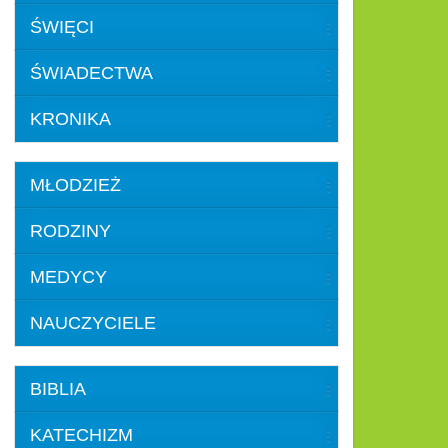
ŚWIĘCI
ŚWIADECTWA
KRONIKA
MŁODZIEŻ
RODZINY
MEDYCY
NAUCZYCIELE
BIBLIA
KATECHIZM