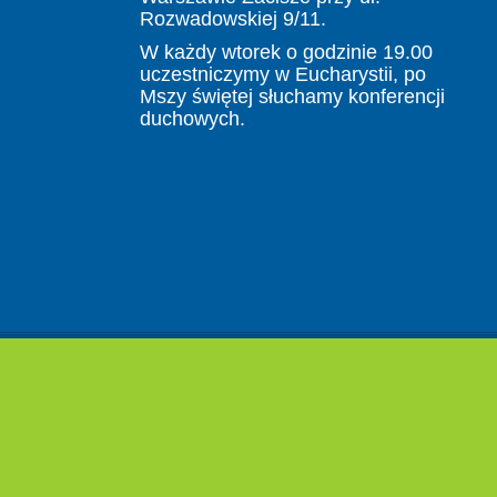
Rozwadowskiej 9/11.
W każdy wtorek o godzinie 19.00
uczestniczymy w Eucharystii, po
Mszy świętej słuchamy konferencji
duchowych.
Copyright © Ruch Rodzin Nazaretańskich Diecezji
Warszawsko - Praskiej.
Strony internetowe