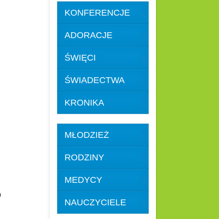
KONFERENCJE
ADORACJE
ŚWIĘCI
ŚWIADECTWA
KRONIKA
MŁODZIEŻ
RODZINY
MEDYCY
59
NAUCZYCIELE