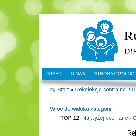
START
O NAS
STRONA OGÓLNO
Start
»
Rekolekcje centralne 201
Wróć do widoku kategorii
TOP 12:
Najwyżej oceniane
-
O
Re