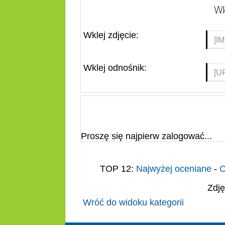
Wk
Wklej zdjęcie:
Wklej odnośnik:
Proszę się najpierw zalogować...
TOP 12:
Najwyżej oceniane
-
O
Zdję
Wróć do widoku kategorii