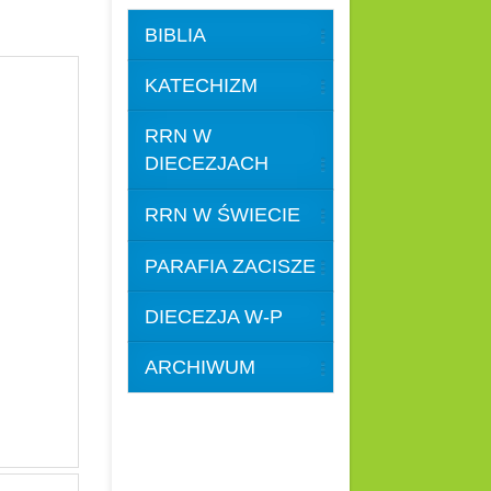
BIBLIA
KATECHIZM
RRN W
DIECEZJACH
RRN W ŚWIECIE
PARAFIA ZACISZE
DIECEZJA W-P
ARCHIWUM