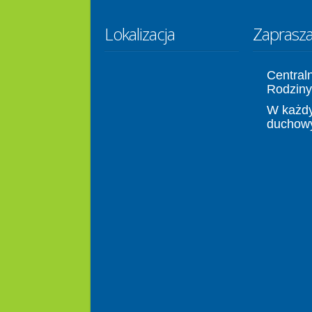
Lokalizacja
Zaprasz
Central
Rodziny
W każdy
duchow