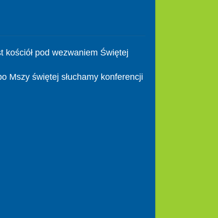
t kościół pod wezwaniem Świętej
po Mszy świętej słuchamy konferencji