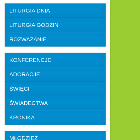
LITURGIA DNIA
LITURGIA GODZIN
ROZWAŻANIE
KONFERENCJE
ADORACJE
ŚWIĘCI
ŚWIADECTWA
KRONIKA
MŁODZIEŻ