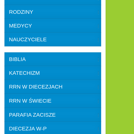
RODZINY
MEDYCY
NAUCZYCIELE
BIBLIA
KATECHIZM
RRN W DIECEZJACH
RRN W ŚWIECIE
PARAFIA ZACISZE
DIECEZJA W-P