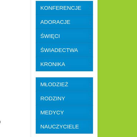
KONFERENCJE
ADORACJE
ŚWIĘCI
ŚWIADECTWA
KRONIKA
MŁODZIEŻ
RODZINY
MEDYCY
59
NAUCZYCIELE