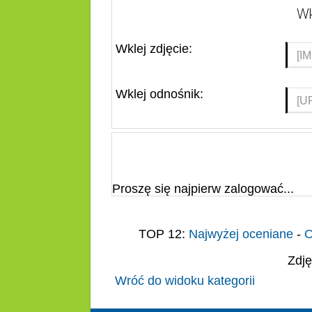
Wk
Wklej zdjęcie:
Wklej odnośnik:
Proszę się najpierw zalogować...
TOP 12:
Najwyżej oceniane
-
O
Zdję
Wróć do widoku kategorii