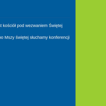
t kościół pod wezwaniem Świętej
po Mszy świętej słuchamy konferencji