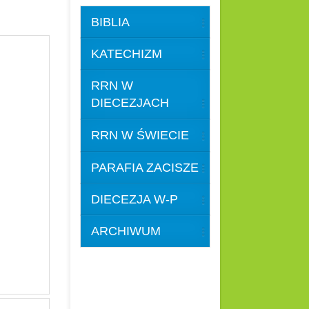
BIBLIA
KATECHIZM
RRN W
DIECEZJACH
RRN W ŚWIECIE
PARAFIA ZACISZE
DIECEZJA W-P
ARCHIWUM