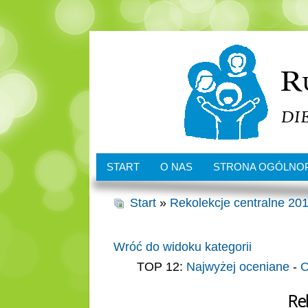
START
O NAS
STRONA OGÓLNO
Start
»
Rekolekcje centralne 201
Wróć do widoku kategorii
TOP 12:
Najwyżej oceniane
-
O
Re