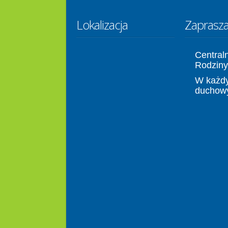
Lokalizacja
Zaprasz
Central
Rodziny
W każdy
duchow