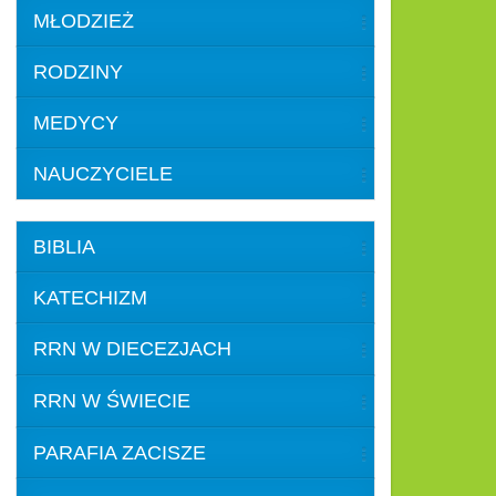
MŁODZIEŻ
RODZINY
MEDYCY
NAUCZYCIELE
BIBLIA
KATECHIZM
RRN W DIECEZJACH
RRN W ŚWIECIE
PARAFIA ZACISZE