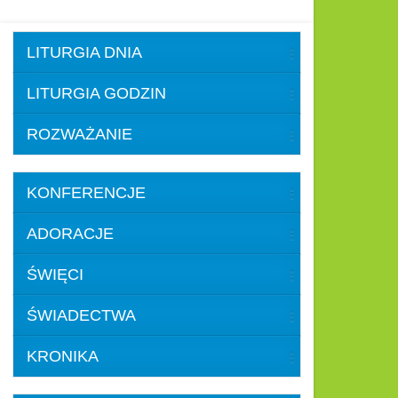
LITURGIA DNIA
LITURGIA GODZIN
ROZWAŻANIE
KONFERENCJE
ADORACJE
ŚWIĘCI
ŚWIADECTWA
KRONIKA