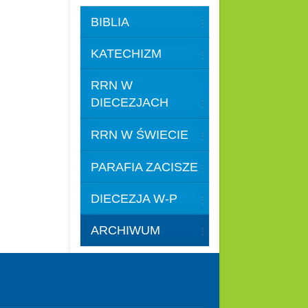
BIBLIA
KATECHIZM
RRN W
DIECEZJACH
RRN W ŚWIECIE
PARAFIA ZACISZE
DIECEZJA W-P
ARCHIWUM