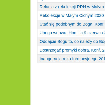
Relacja z rekolekcji RRN w Małym
Rekolekcje w Małym Cichym 2020 -
Stać się podobnym do Boga, Konf.
Uboga wdowa. Homilia 9 czerwca 
Oddajcie Bogu to, co należy do Bo
Dostrzegać promyki dobra. Konf. 
Inauguracja roku formacyjnego 201