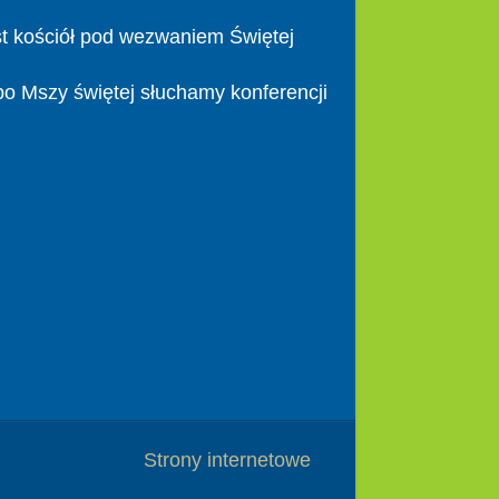
t kościół pod wezwaniem Świętej
po Mszy świętej słuchamy konferencji
Strony internetowe