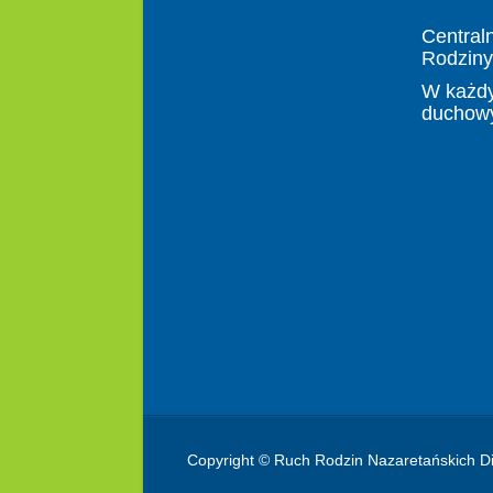
Central
Rodziny
W każdy
duchow
Copyright © Ruch Rodzin Nazaretańskich Di