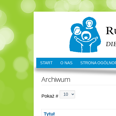
START
O NAS
STRONA OGÓLNO
Archiwum
Pokaż #
Tytuł