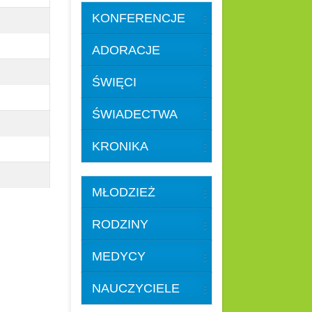
KONFERENCJE
ADORACJE
ŚWIĘCI
ŚWIADECTWA
KRONIKA
MŁODZIEŻ
RODZINY
MEDYCY
NAUCZYCIELE