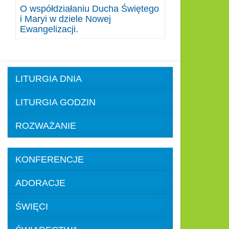
O współdziałaniu Ducha Świętego
i Maryi w dziele Nowej
Ewangelizacji.
LITURGIA DNIA
LITURGIA GODZIN
ROZWAŻANIE
KONFERENCJE
ADORACJE
ŚWIĘCI