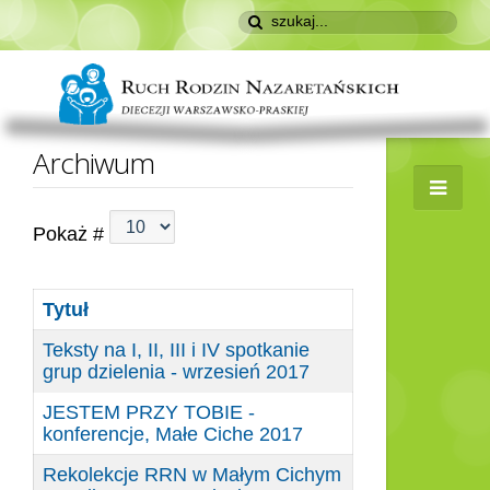
Archiwum
Pokaż #
Tytuł
Teksty na I, II, III i IV spotkanie
grup dzielenia - wrzesień 2017
JESTEM PRZY TOBIE -
konferencje, Małe Ciche 2017
Rekolekcje RRN w Małym Cichym