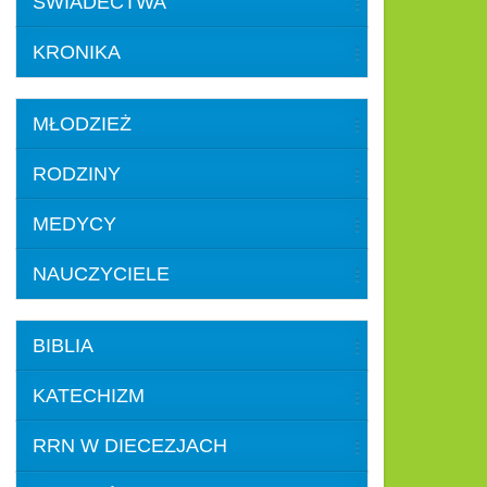
ŚWIADECTWA
KRONIKA
MŁODZIEŻ
RODZINY
MEDYCY
NAUCZYCIELE
BIBLIA
KATECHIZM
RRN W DIECEZJACH